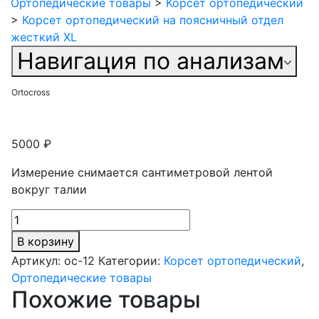
Ортопедические товары
>
Корсет ортопедический
>
Корсет ортопедический на поясничный отдел
жесткий XL
Навигация по анализам
Ortocross
5000
₽
Измерение снимается сантиметровой лентой
вокруг талии
Количество
товара
В корзину
Корсет
Артикул:
oc-12
Категории:
Корсет ортопедический
,
ортопедический
Ортопедические товары
на
Похожие товары
поясничный