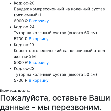
отдел
Код: oc-20
жесткий
Бандаж компрессионный на коленный сустав
XL
(разъемный) L
6900
₽
В корзину
Код: oc-24
Тутор на коленный сустав (высота 60 см)
5700
₽
В корзину
Код: oc-10
Корсет ортопедический на поясничный отдел
жесткий M
5000
₽
В корзину
Код: oc-23
Тутор на коленный сустав (высота 50 см)
5700
₽
В корзину
Будем рады помочь.
Пожалуйста, оставьте Ваши
данные - мы перезвоним.