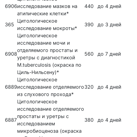
6906
исследование мазков на
440
до 4 дней
атипические клетки*
Цитологическое
365
390
до 3 дней
исследование мокроты*
Цитологическое
исследование мочи и
отделяемого простаты и
6908
560
до 7 дней
уретры с диагностикой
M.tuberculоsis (окраска по
Циль-Нильсену)*
Цитологическое
6889
исследование отделяемого
320
до 4 дней
из слухового прохода*
Цитологическое
исследование отделяемого
простаты и уретры с
6887
380
до 4 дней
исследованием
микробиоценоза (окраска