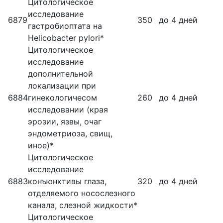
Цитологическое
исследование
6879
350
до 4 дней
гастробиоптата на
Helicobacter pylori*
Цитологическое
исследование
дополнительной
локализации при
6884
гинекологичесом
260
до 4 дней
исследовании (края
эрозии, язвы, очаг
эндометриоза, свищ,
иное)*
Цитологическое
исследование
6883
конъюнктивы глаза,
320
до 4 дней
отделяемого носослезного
канала, слезной жидкости*
Цитологическое