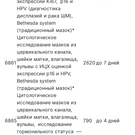
экспрессии Ki67, p16 и
HPV (диагностика
дисплазий и рака ШМ),
Bethesda system
(традиционный мазок)*
Цитологическое
исследование мазков из
цервикального канала,
шейки матки, влагалища,
6861
2620
до 7 дней
вульвы с ИЦХ оценкой
экспрессии р16 и HPV,
Bethesda system
(традиционный мазок)*
Цитологическое
исследование мазков из
цервикального канала,
шейки матки, влагалища,
6865
790
до 4 дней
вульвы, исследование
гормонального статуса —