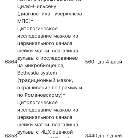
Цилю-Нильсену
(диагностика туберкулеза
МПС)*
Цитологическое
исследование мазков из
цервикального канала,
шейки матки, влагалища,
вульвы с исследованием
6864
560
до 4 дней
на микробиоценоз,
Bethesda system
(традиционный мазок,
окрашивание по Грамму и
по Романовскому)*
Цитологическое
исследование мазков из
цервикального канала,
шейки матки, влагалища,
вульвы с ИЦХ оценкой
6858
3440
до 7 дней