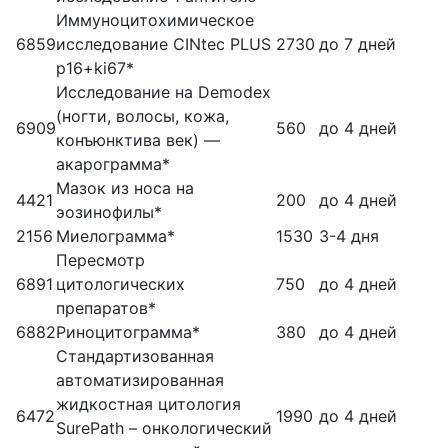
Иммуноцитохимическое
6859
исследование CINtec PLUS
2730
до 7 дней
p16+ki67*
Исследование на Demodex
(ногти, волосы, кожа,
6909
560
до 4 дней
конъюнктива век) —
акарограмма*
Мазок из носа на
4421
200
до 4 дней
эозинофилы*
2156
Миелограмма*
1530
3-4 дня
Пересмотр
6891
цитологических
750
до 4 дней
препаратов*
6882
Риноцитограмма*
380
до 4 дней
Стандартизованная
автоматизированная
жидкостная цитология
6472
1990
до 4 дней
SurePath – онкологический