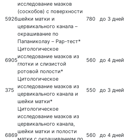
исследование мазков
(соскобов) с поверхности
5926
шейки матки и
780
до 3 дней
цервикального канала –
окрашивание по
Папаниколау – Pap-тест*
Цитологическое
исследование мазков из
6905
560
до 4 дней
глотки и слизистой
ротовой полости*
Цитологическое
исследование мазков из
375
550
до 3 дней
цервикального канала и
шейки матки*
Цитологическое
исследование мазков из
цервикального канала,
шейки матки и полости
6869
560
до 4 дней
матки с окрашиванием по