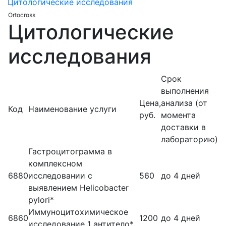
Цитологические исследования
Ortocross
Цитологические
исследования
Срок
выполнения
Цена,
анализа (от
Код
Наименование услуги
руб.
момента
доставки в
лабораторию)
Гастроцитограмма в
комплексном
6880
исследовании с
560
до 4 дней
выявлением Helicobacter
pylori*
Иммуноцитохимическое
6860
1200
до 4 дней
исследование 1 антитело*