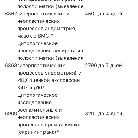
полости матки (выявление
6867
гиперпластических и
450
до 4 дней
неопластических
процессов эндометрия,
мазок с ВМС)*
Цитологическое
исследование аспирата из
полости матки (выявления
6868
гиперпластических
2790
до 7 дней
процессов эндометрия) с
ИЦХ оценкой экспрессии
Ki67 и p16*
Цитологическое
исследование
воспалительных и
6900
320
до 4 дней
неопластических
процессов прямой кишки
(скрининг рака)*