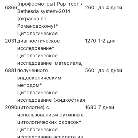
(профосмотры) Pap-тест /
6866
260
до 4 дней
Bethesda system-2014
(окраска по
Романовскому)*
Цитологическое
2031
диагностическое
1270
1-2 дня
исследование*
Цитологическое
исследование материала,
6881
полученного
560
до 4 дней
эндоскопическим
методом*
Цитологическое
исследование (жидкостная
2090
цитология) с
1680
7 дней
использованием рутинных
цитологических окрасок*
Цитологическое
исследование аспирата из