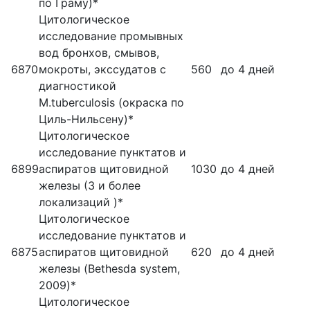
по Граму)*
Цитологическое
исследование промывных
вод бронхов, смывов,
6870
мокроты, экссудатов с
560
до 4 дней
диагностикой
M.tuberculоsis (окраска по
Циль-Нильсену)*
Цитологическое
исследование пунктатов и
6899
аспиратов щитовидной
1030
до 4 дней
железы (3 и более
локализаций )*
Цитологическое
исследование пунктатов и
6875
аспиратов щитовидной
620
до 4 дней
железы (Bethesda system,
2009)*
Цитологическое