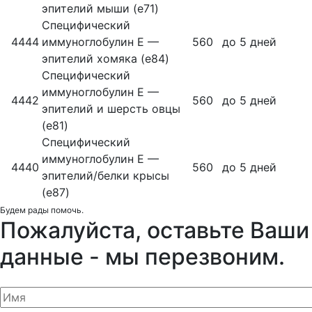
эпителий мыши (е71)
Специфический
4444
иммуноглобулин Е —
560
до 5 дней
эпителий хомяка (е84)
Специфический
иммуноглобулин Е —
4442
560
до 5 дней
эпителий и шерсть овцы
(е81)
Специфический
иммуноглобулин Е —
4440
560
до 5 дней
эпителий/белки крысы
(е87)
Будем рады помочь.
Пожалуйста, оставьте Ваши
данные - мы перезвоним.