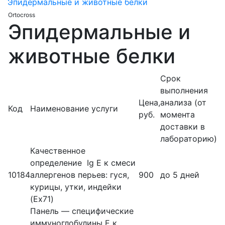
Эпидермальные и животные белки
Ortocross
Эпидермальные и
животные белки
Срок
выполнения
Цена,
анализа (от
Код
Наименование услуги
руб.
момента
доставки в
лабораторию)
Качественное
определение Ig Е к смеси
10184
аллергенов перьев: гуся,
900
до 5 дней
курицы, утки, индейки
(Ex71)
Панель — специфические
иммуноглобулины Е к