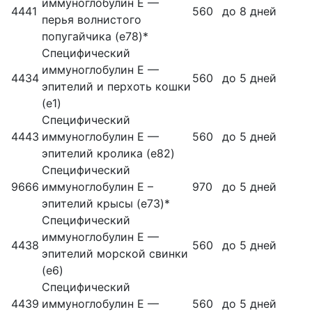
иммуноглобулин Е —
4441
560
до 8 дней
перья волнистого
попугайчика (е78)*
Специфический
иммуноглобулин Е —
4434
560
до 5 дней
эпителий и перхоть кошки
(е1)
Специфический
4443
иммуноглобулин Е —
560
до 5 дней
эпителий кролика (е82)
Специфический
9666
иммуноглобулин Е –
970
до 5 дней
эпителий крысы (e73)*
Специфический
иммуноглобулин Е —
4438
560
до 5 дней
эпителий морской свинки
(е6)
Специфический
4439
иммуноглобулин Е —
560
до 5 дней