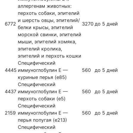
аллергенам животных:
перхоть собаки, эпителий
и шерсть овцы, эпителий/
6772
3270
до 5 дней
белки крысы, эпителий
морской свинки, эпителий
мыши, эпителий хомяка,
эпителий кролика,
эпителий и перхоть кошки
Специфический
4445
иммуноглобулин Е —
560
до 5 дней
куриные перья (е85)
Специфический
4437
иммуноглобулин Е —
560
до 5 дней
перхоть собаки (е5)
Специфический
2159
иммуноглобулин Е —
560
до 5 дней
перья попугая (е213)
Специфический