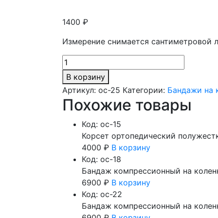
1400
₽
Измерение снимается сантиметровой л
Количество
товара
В корзину
Бандаж
Артикул:
oc-25
Категории:
Бандажи на 
эластичный
Похожие товары
компрессионный
на
Код: oc-15
коленный
Корсет ортопедический полужест
сустав S
4000
₽
В корзину
Код: oc-18
Бандаж компрессионный на коленн
6900
₽
В корзину
Код: oc-22
Бандаж компрессионный на коленн
6900
₽
В корзину