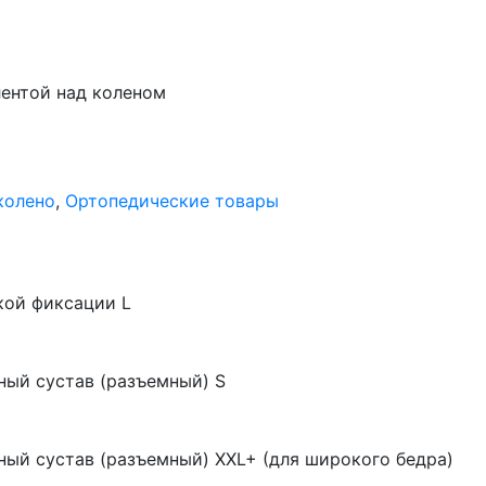
ентой над коленом
колено
,
Ортопедические товары
кой фиксации L
ый сустав (разъемный) S
ый сустав (разъемный) XXL+ (для широкого бедра)