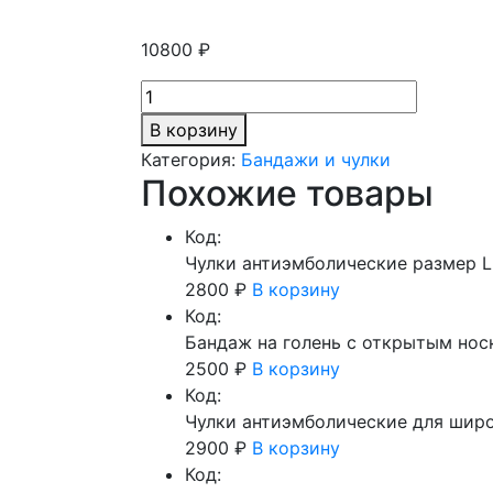
10800
₽
Количество
товара
В корзину
Внутрисуставная
Категория:
Бандажи и чулки
инъекция
Похожие товары
препарата
гиалуроновый
Код:
кислоты
Чулки антиэмболические размер L
Bioport
2800
₽
В корзину
1,5%
Код:
Бандаж на голень с открытым нос
2500
₽
В корзину
Код:
Чулки антиэмболические для широ
2900
₽
В корзину
Код: